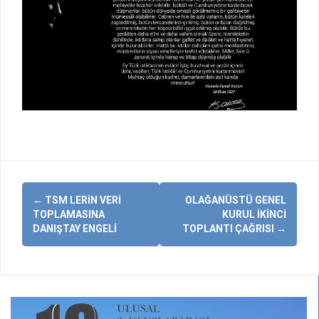
Yazı
←
TSM LERIN VERI
OLAĞANÜSTÜ GENEL
dolaşımı
TOPLAMASINA
KURUL İKINCI
DANIŞTAY ENGELI
TOPLANTI ÇAĞRISI
→