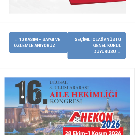
Yazı
←
10 KASIM – SAYGI VE
SEÇIMLI OLAĞANÜSTÜ
dolaşımı
ÖZLEMLE ANIYORUZ
GENEL KURUL
DUYURUSU
→